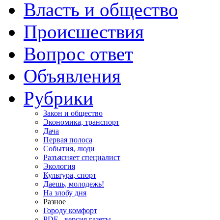
Власть и общество
Происшествия
Вопрос ответ
Объявления
Рубрики
Закон и общество
Экономика, транспорт
Дача
Первая полоса
События, люди
Разъясняет специалист
Экология
Культура, спорт
Даешь, молодежь!
На злобу дня
Разное
Городу комфорт
PDF - версия газеты