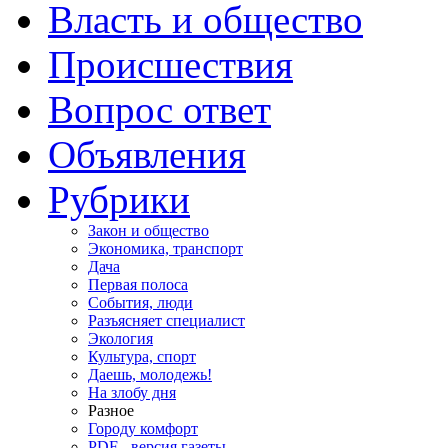
Власть и общество
Происшествия
Вопрос ответ
Объявления
Рубрики
Закон и общество
Экономика, транспорт
Дача
Первая полоса
События, люди
Разъясняет специалист
Экология
Культура, спорт
Даешь, молодежь!
На злобу дня
Разное
Городу комфорт
PDF - версия газеты