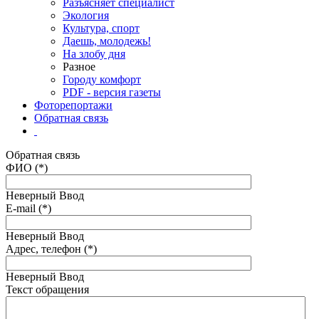
Разъясняет специалист
Экология
Культура, спорт
Даешь, молодежь!
На злобу дня
Разное
Городу комфорт
PDF - версия газеты
Фоторепортажи
Обратная связь
Обратная связь
ФИО (*)
Неверный Ввод
E-mail (*)
Неверный Ввод
Адрес, телефон (*)
Неверный Ввод
Текст обращения