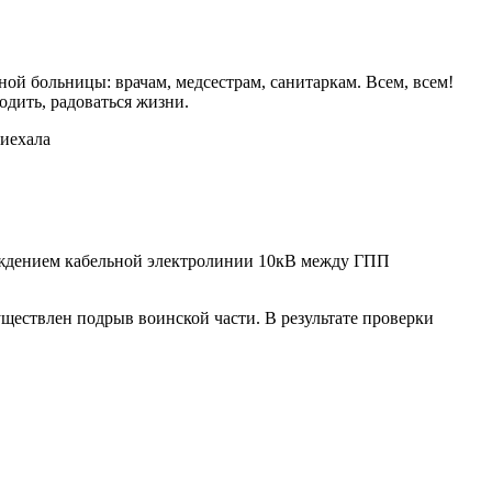
й больницы: врачам, медсестрам, санитаркам. Всем, всем!
одить, радоваться жизни.
риехала
реждением кабельной электролинии 10кВ между ГПП
существлен подрыв воинской части. В результате проверки