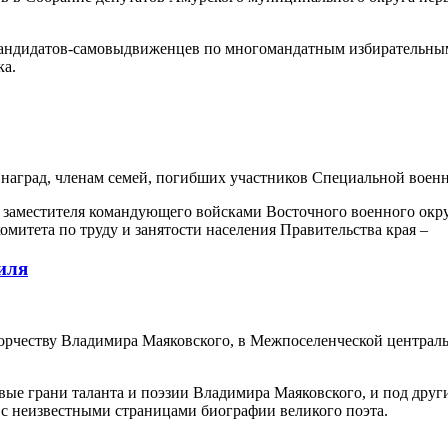
андидатов-самовыдвиженцев по многомандатным избирательным ок
ка.
наград, членам семей, погибших участников Специальной воен
 заместителя командующего войсками Восточного военного округ
омитета по труду и занятости населения Правительства края –
иля
орчеству Владимира Маяковского, в Межпоселенческой централь
вые грани таланта и поэзии Владимира Маяковского, и под други
 с неизвестными страницами биографии великого поэта.