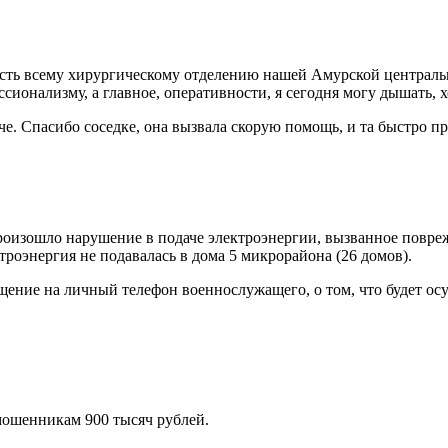
ть всему хирургическому отделению нашей Амурской центрально
сионализму, а главное, оперативности, я сегодня могу дышать, х
че. Спасибо соседке, она вызвала скорую помощь, и та быстро п
е произошло нарушение в подаче электроэнергии, вызванное пов
ктроэнергия не подавалась в дома 5 микрорайона (26 домов).
ообщение на личный телефон военнослужащего, о том, что будет о
мошенникам 900 тысяч рублей.