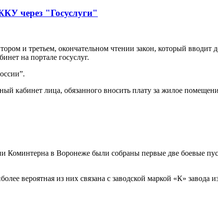
 ЖКУ через "Госуслуги"
втором и третьем, окончательном чтении закон, который вводи
инет на портале госуслуг.
оссии”.
ичный кабинет лица, обязанного вносить плату за жилое помеще
ени Коминтерна в Воронеже были собраны первые две боевые пу
более вероятная из них связана с заводской маркой «К» завода 