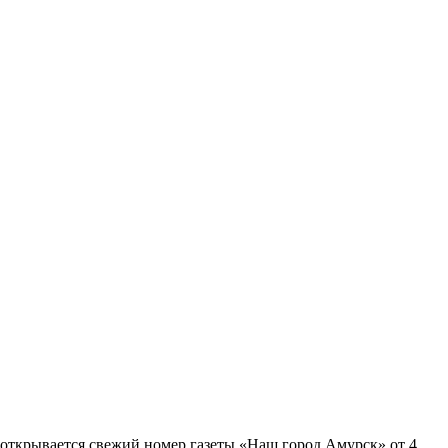
 открывается свежий номер газеты «Наш город Амурск» от 4