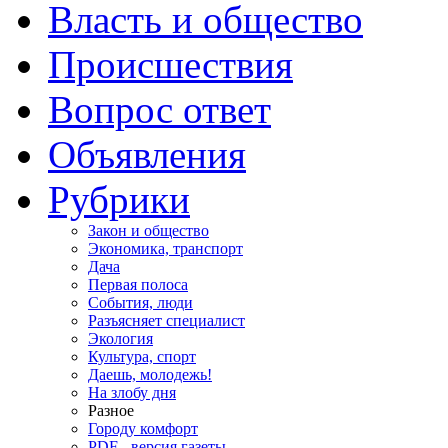
Власть и общество
Происшествия
Вопрос ответ
Объявления
Рубрики
Закон и общество
Экономика, транспорт
Дача
Первая полоса
События, люди
Разъясняет специалист
Экология
Культура, спорт
Даешь, молодежь!
На злобу дня
Разное
Городу комфорт
PDF - версия газеты