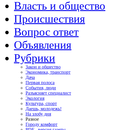
Власть и общество
Происшествия
Вопрос ответ
Объявления
Рубрики
Закон и общество
Экономика, транспорт
Дача
Первая полоса
События, люди
Разъясняет специалист
Экология
Культура, спорт
Даешь, молодежь!
На злобу дня
Разное
Городу комфорт
PDF - версия газеты