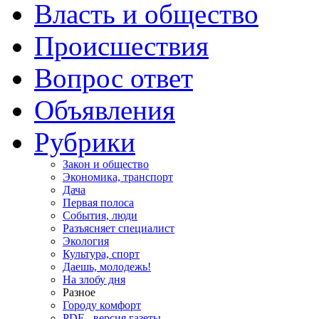
Власть и общество
Происшествия
Вопрос ответ
Объявления
Рубрики
Закон и общество
Экономика, транспорт
Дача
Первая полоса
События, люди
Разъясняет специалист
Экология
Культура, спорт
Даешь, молодежь!
На злобу дня
Разное
Городу комфорт
PDF - версия газеты