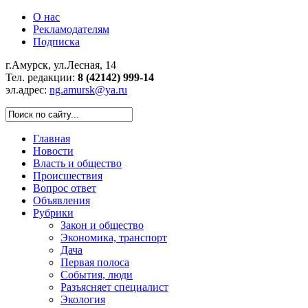
О нас
Рекламодателям
Подписка
г.Амурск, ул.Лесная, 14
Тел. редакции:
8 (42142) 999-14
эл.адрес:
ng.amursk@ya.ru
Главная
Новости
Власть и общество
Происшествия
Вопрос ответ
Объявления
Рубрики
Закон и общество
Экономика, транспорт
Дача
Первая полоса
События, люди
Разъясняет специалист
Экология