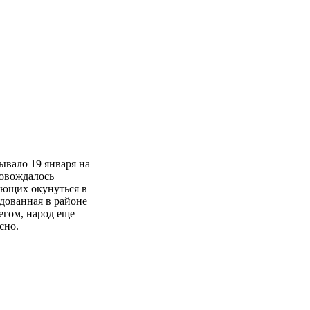
ывало 19 января на
ровождалось
ающих окунуться в
удованная в районе
егом, народ еще
сно.