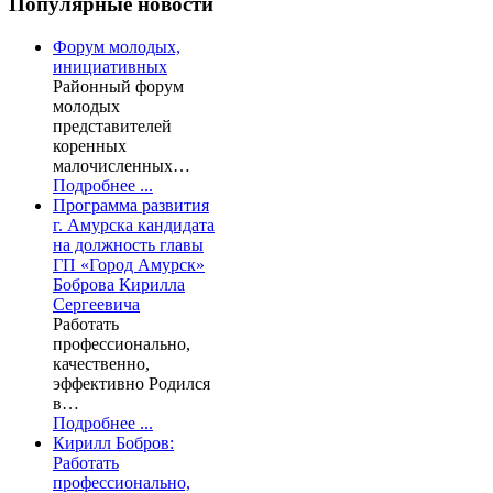
Популярные
новости
Форум молодых,
инициативных
Районный форум
молодых
представителей
коренных
малочисленных…
Подробнее ...
Программа развития
г. Амурска кандидата
на должность главы
ГП «Город Амурск»
Боброва Кирилла
Сергеевича
Работать
профессионально,
качественно,
эффективно Родился
в…
Подробнее ...
Кирилл Бобров:
Работать
профессионально,