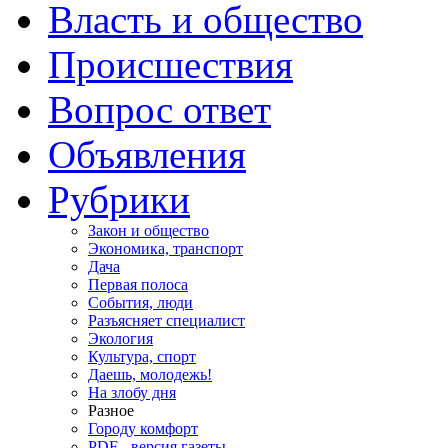
Власть и общество
Происшествия
Вопрос ответ
Объявления
Рубрики
Закон и общество
Экономика, транспорт
Дача
Первая полоса
События, люди
Разъясняет специалист
Экология
Культура, спорт
Даешь, молодежь!
На злобу дня
Разное
Городу комфорт
PDF - версия газеты