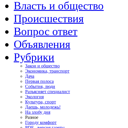
Власть и общество
Происшествия
Вопрос ответ
Объявления
Рубрики
Закон и общество
Экономика, транспорт
Дача
Первая полоса
События, люди
Разъясняет специалист
Экология
Культура, спорт
Даешь, молодежь!
На злобу дня
Разное
Городу комфорт
PDF - версия газеты