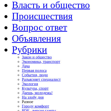
Власть и общество
Происшествия
Вопрос ответ
Объявления
Рубрики
Закон и общество
Экономика, транспорт
Дача
Первая полоса
События, люди
Разъясняет специалист
Экология
Культура, спорт
Даешь, молодежь!
На злобу дня
Разное
Городу комфорт
PDF - версия газеты