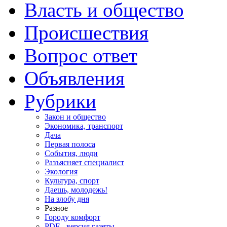
Власть и общество
Происшествия
Вопрос ответ
Объявления
Рубрики
Закон и общество
Экономика, транспорт
Дача
Первая полоса
События, люди
Разъясняет специалист
Экология
Культура, спорт
Даешь, молодежь!
На злобу дня
Разное
Городу комфорт
PDF - версия газеты