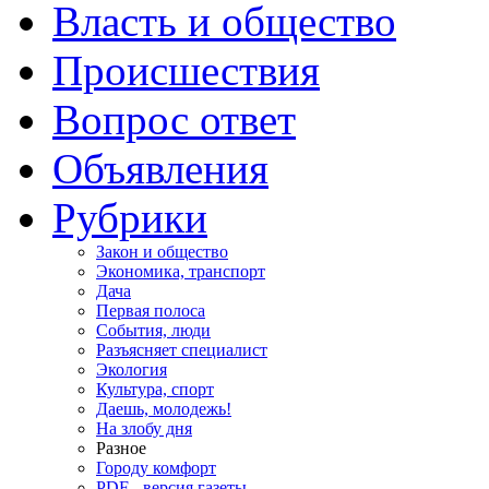
Власть и общество
Происшествия
Вопрос ответ
Объявления
Рубрики
Закон и общество
Экономика, транспорт
Дача
Первая полоса
События, люди
Разъясняет специалист
Экология
Культура, спорт
Даешь, молодежь!
На злобу дня
Разное
Городу комфорт
PDF - версия газеты