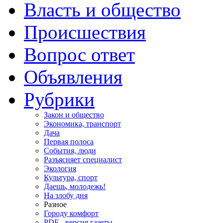
Власть и общество
Происшествия
Вопрос ответ
Объявления
Рубрики
Закон и общество
Экономика, транспорт
Дача
Первая полоса
События, люди
Разъясняет специалист
Экология
Культура, спорт
Даешь, молодежь!
На злобу дня
Разное
Городу комфорт
PDF - версия газеты