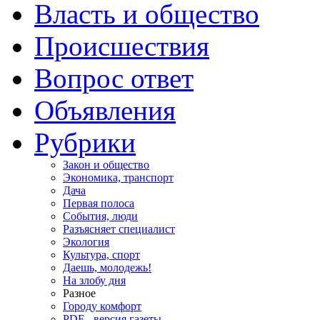
Власть и общество
Происшествия
Вопрос ответ
Объявления
Рубрики
Закон и общество
Экономика, транспорт
Дача
Первая полоса
События, люди
Разъясняет специалист
Экология
Культура, спорт
Даешь, молодежь!
На злобу дня
Разное
Городу комфорт
PDF - версия газеты