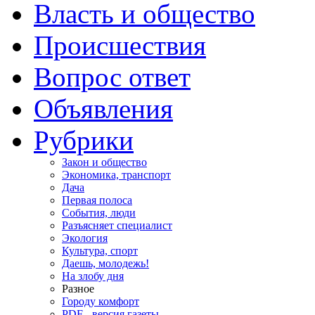
Власть и общество
Происшествия
Вопрос ответ
Объявления
Рубрики
Закон и общество
Экономика, транспорт
Дача
Первая полоса
События, люди
Разъясняет специалист
Экология
Культура, спорт
Даешь, молодежь!
На злобу дня
Разное
Городу комфорт
PDF - версия газеты