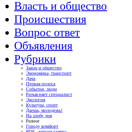
Власть и общество
Происшествия
Вопрос ответ
Объявления
Рубрики
Закон и общество
Экономика, транспорт
Дача
Первая полоса
События, люди
Разъясняет специалист
Экология
Культура, спорт
Даешь, молодежь!
На злобу дня
Разное
Городу комфорт
PDF - версия газеты