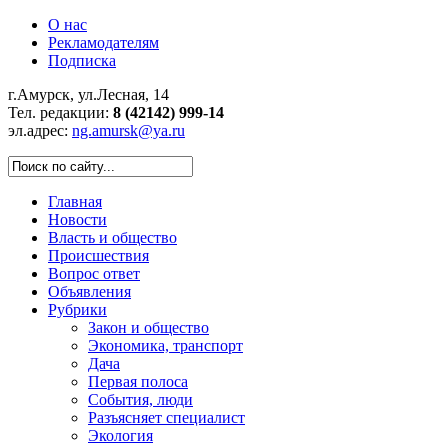
О нас
Рекламодателям
Подписка
г.Амурск, ул.Лесная, 14
Тел. редакции:
8 (42142) 999-14
эл.адрес:
ng.amursk@ya.ru
Главная
Новости
Власть и общество
Происшествия
Вопрос ответ
Объявления
Рубрики
Закон и общество
Экономика, транспорт
Дача
Первая полоса
События, люди
Разъясняет специалист
Экология