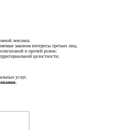
ивной лексики;
аняемые законом интересы третьих лиц;
религиозной и прочей розни;
ерриториальной целостности;
альных услуг.
ования.