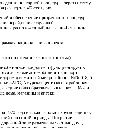
роведении повторной процедуры через систему
через портал «Госуслуги».
ний и обеспечение прозрачности процедуры.
ожно, перейдя по следующей
аннер, расположенный на главной странице
 рамках национального проекта
рского политехнического техникума)
елезобетонное покрытие и функционирует в
ются легковые автомобили и транспорт
идором для жителей микрорайонов №№ 9, 8, 5.
кты: ЗАГС, Амурская центральная районная
, средние общеобразовательные школы № 4 и
ные дома, магазины и аптеки.
ря 1970 года и также работает круглогодично,
летний и осенний периоды. Покрытие
ридорожной зоне размещены частные дома,
ализации национального проекта