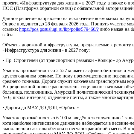
проекта «Инфраструктура для жизни» в 2027 году, а также о п
ПОС (Платформа обратной связи) с обязательной авторизацией 
Данное решение направлено на исключение возможных наруше
Опрос продлится до 28 февраля 2026 года. Принять участие м
ссылке:
https://pos.gosuslugi.ru/lkp/polls/579460/?
либо нажав на б
сайта.
Объекты дорожной инфраструктуры, предлагаемые к ремонту в
«Инфраструктура для жизни» в 2027 году:
• Пр. Строителей (от транспортной развязки «Кольцо» до Аму
Участок протяжённостью 2 527 м имеет асфальтобетонное и ж
круглогодичном режиме. По нему преимущественно передвига
среднего тоннажа. Дорога служит ключевым транспортным кор
В придорожной полосе расположены социально значимые объе
больница, поликлиника, Амурский политехнический техникум
№ 6, школа-интернат, отделение почты, а также многоквартир
• Дорога до МАУ ДО ДОЦ «Орбита»
Участок протяжённостью 6 100 м введён в эксплуатацию 1 янва
хотя наиболее интенсивное движение наблюдается в весенне-
выполнено из асфальтобетона и песчаногравийной смеси. В п
приусадебные участки и МАУ ДО ДОЦ «Орбита». С началом ре