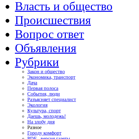
Власть и общество
Происшествия
Вопрос ответ
Объявления
Рубрики
Закон и общество
Экономика, транспорт
Дача
Первая полоса
События, люди
Разъясняет специалист
Экология
Культура, спорт
Даешь, молодежь!
На злобу дня
Разное
Городу комфорт
PDF - версия газеты