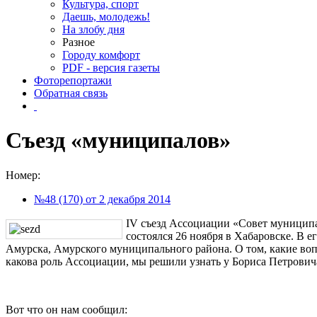
Культура, спорт
Даешь, молодежь!
На злобу дня
Разное
Городу комфорт
PDF - версия газеты
Фоторепортажи
Обратная связь
Съезд «муниципалов»
Номер:
№48 (170) от 2 декабря 2014
IV съезд Ассоциации «Совет муницип
состоялся 26 ноября в Хабаровске. В е
Амурска, Амурского муниципального района. О том, какие во
какова роль Ассоциации, мы решили узнать у Бориса Петрович
Вот что он нам сообщил: