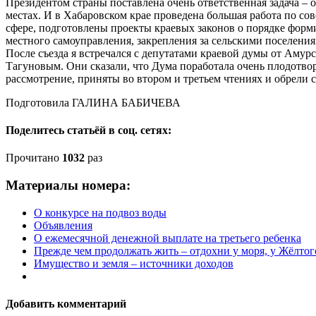
Президентом страны поставлена очень ответственная задача – о
местах. И в Хабаровском крае проведена большая работа по со
сфере, подготовлены проекты краевых законов о порядке форм
местного самоуправления, закрепления за сельскими поселени
После съезда я встречался с депутатами краевой думы от Амур
Тагуновым. Они сказали, что Дума поработала очень плодотво
рассмотрение, приняты во втором и третьем чтениях и обрели с
Подготовила ГАЛИНА БАБИЧЕВА
Поделитесь статьёй в соц. сетях:
Прочитано
1032
раз
Материалы номера:
О конкурсе на подвоз воды
Объявления
О ежемесячной денежной выплате на третьего ребенка
Прежде чем продолжать жить – отдохни у моря, у Жёлтог
Имущество и земля – источники доходов
Добавить комментарий