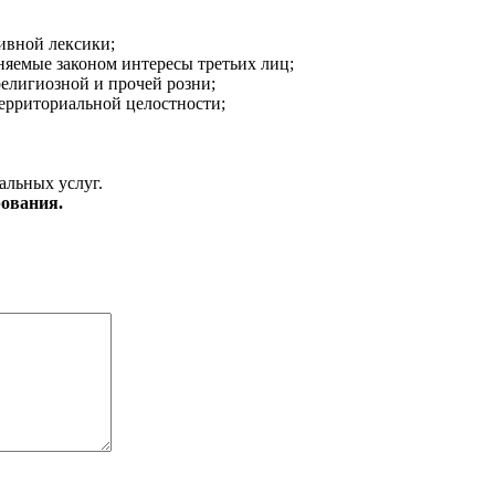
ивной лексики;
аняемые законом интересы третьих лиц;
религиозной и прочей розни;
ерриториальной целостности;
альных услуг.
ования.