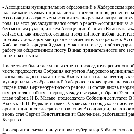
- Ассоциация муниципальных образований в Хабаровском крае д
налаживания межмуниципального взаимодействия, решения ра
Ассоциации создано четыре комитета по разным направлениям 
года. На этот раз заслушивался отчет о работе Ассоциации за 
бессменным руководителем Ассоциации был мэр Комсомольск
сейчас он, как известно, оставил прежний пост, избран депут
поэтому с докладом выступал его заместитель по работе в Асс
Хабаровской городской думы). Участники съезда поблагодари
работу на общественном посту. В знак признательности его за
почетная грамота.
После этого были заслушаны отчеты председателя ревизионной
числе председателя Собрания депутатов Амурского муниципал
возглавлял один из комитетов. Выступили и главы некоторых 
муниципальных образований Хабаровсого края признана удовл
избран глава Верхнебуреинского района. В состав вновь избра
осуществляет работу в период между съездами, избрано 52 чел
глава района И.В. Масько, председатель Собрания депутатов В.
Амурск» Б.П. Редькин и глава Эльбанского городского поселен
организационное заседание правления Ассоциации, на которо
вновь стал Сергей Константинович Смоленцев, работавший ра
Букреева.
На открытии съезда присутствовал губернатор Хабаровского к