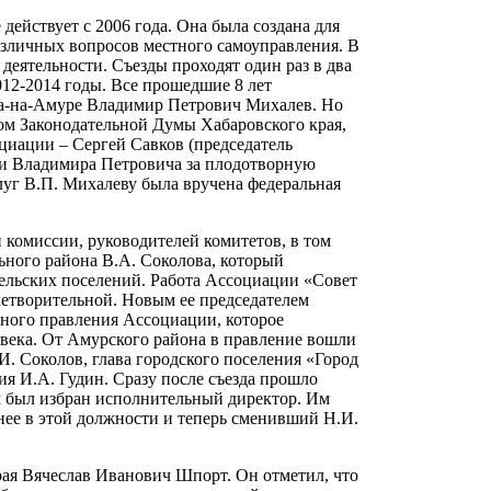
ействует с 2006 года. Она была создана для
зличных вопросов местного самоуправления. В
деятельности. Съезды проходят один раз в два
2012-2014 годы. Все прошедшие 8 лет
а-на-Амуре Владимир Петрович Михалев. Но
атом Законодательной Думы Хабаровского края,
оциации – Сергей Савков (председатель
ли Владимира Петровича за плодотворную
слуг В.П. Михалеву была вручена федеральная
 комиссии, руководителей комитетов, в том
ьного района В.А. Соколова, который
сельских поселений. Работа Ассоциации «Совет
етворительной. Новым ее председателем
нного правления Ассоциации, которое
овека. От Амурского района в правление вошли
И. Соколов, глава городского поселения «Город
ия И.А. Гудин. Сразу после съезда прошло
м был избран исполнительный директор. Им
нее в этой должности и теперь сменивший Н.И.
рая Вячеслав Иванович Шпорт. Он отметил, что