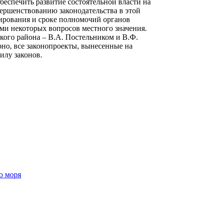
беспечить развитие состоятельной власти на
вершенствованию законодательства в этой
ирования и сроке полномочий органов
ями некоторых вопросов местного значения.
ского района – В.А. Постельником и В.Ф.
рно, все законопроекты, вынесенные на
илу законов.
о моря