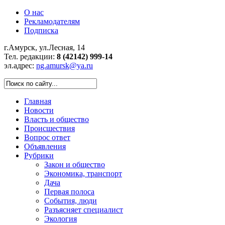
О нас
Рекламодателям
Подписка
г.Амурск, ул.Лесная, 14
Тел. редакции:
8 (42142) 999-14
эл.адрес:
ng.amursk@ya.ru
Главная
Новости
Власть и общество
Происшествия
Вопрос ответ
Объявления
Рубрики
Закон и общество
Экономика, транспорт
Дача
Первая полоса
События, люди
Разъясняет специалист
Экология