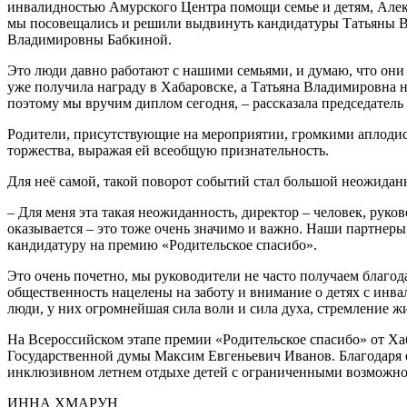
инвалидностью Амурского Центра помощи семье и детям, Алек
мы посовещались и решили выдвинуть кандидатуры Татьяны
Владимировны Бабкиной.
Это люди давно работают с нашими семьями, и думаю, что они
уже получила награду в Хабаровске, а Татьяна Владимировна н
поэтому мы вручим диплом сегодня, ‒ рассказала председател
Родители, присутствующие на мероприятии, громкими аплоди
торжества, выражая ей всеобщую признательность.
Для неё самой, такой поворот событий стал большой неожидан
‒ Для меня эта такая неожиданность, директор – человек, рук
оказывается – это тоже очень значимо и важно. Наши партне
кандидатуру на премию «Родительское спасибо».
Это очень почетно, мы руководители не часто получаем благодар
общественность нацелены на заботу и внимание о детях с инв
люди, у них огромнейшая сила воли и сила духа, стремление жи
На Всероссийском этапе премии «Родительское спасибо» от Ха
Государственной думы Максим Евгеньевич Иванов. Благодаря 
инклюзивном летнем отдыхе детей с ограниченными возможно
ИННА ХМАРУН