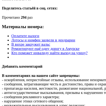
Поделитесь статьёй в соц. сетях:
Прочитано
294
раз
Материалы номера:
Оплатите налоги
Лотосы и нимфеи зацвели в дендрарии
В вихре закружит вальс
Ремонтируют ещё одну дорогу в Амурске
Кто поможет инвалиду найти выход на улицу?
Добавить комментарий
В комментариях на нашем сайте запрещены:
- оскорбления, непристойные отзывы, использование ненормат
- сообщения, затрагивающие честь и достоинство, права и охр
- пропаганда насилия, жестокости, разжигание национальной, 
- антигосударственные высказывания, призывы к нарушению т
- сообщения рекламного характера;
- нарушение этики сетевого общения;
- неуважительные высказывания в адрес редакции;