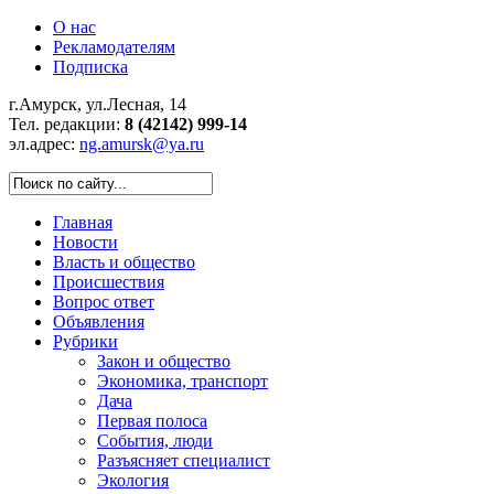
О нас
Рекламодателям
Подписка
г.Амурск, ул.Лесная, 14
Тел. редакции:
8 (42142) 999-14
эл.адрес:
ng.amursk@ya.ru
Главная
Новости
Власть и общество
Происшествия
Вопрос ответ
Объявления
Рубрики
Закон и общество
Экономика, транспорт
Дача
Первая полоса
События, люди
Разъясняет специалист
Экология