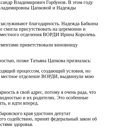
сандр Владимирович Горбунов. В этом году
 Владимировны Цапковой и Надежды
 заслуживают благодарность. Надежда Бабкина
е смогла присутствовать на церемонии и
ь местного отделения ВОРДИ Ирина Королева.
сментами приветствовали виновницу
ностью, позже Татьяна Цапкова призналась:
оводящий процессом, создающий условия, но
ры местное отделение ВОРДИ, выдвинули мою
ность в свой адрес, потому я очень рада, что
алидностью и их родителях. Это особенные
ть, и идти вперед.
баровского края удостоин депутат
его содействию, принят федеральный закон об
стями здоровья.