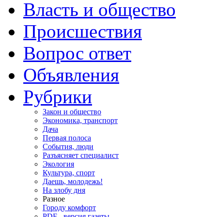
Власть и общество
Происшествия
Вопрос ответ
Объявления
Рубрики
Закон и общество
Экономика, транспорт
Дача
Первая полоса
События, люди
Разъясняет специалист
Экология
Культура, спорт
Даешь, молодежь!
На злобу дня
Разное
Городу комфорт
PDF - версия газеты