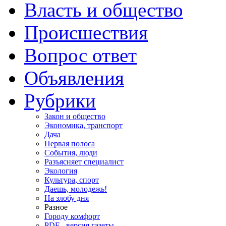
Власть и общество
Происшествия
Вопрос ответ
Объявления
Рубрики
Закон и общество
Экономика, транспорт
Дача
Первая полоса
События, люди
Разъясняет специалист
Экология
Культура, спорт
Даешь, молодежь!
На злобу дня
Разное
Городу комфорт
PDF - версия газеты