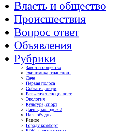
Власть и общество
Происшествия
Вопрос ответ
Объявления
Рубрики
Закон и общество
Экономика, транспорт
Дача
Первая полоса
События, люди
Разъясняет специалист
Экология
Культура, спорт
Даешь, молодежь!
На злобу дня
Разное
Городу комфорт
PDF - версия газеты