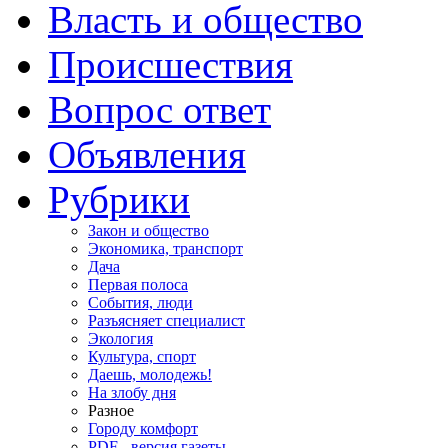
Власть и общество
Происшествия
Вопрос ответ
Объявления
Рубрики
Закон и общество
Экономика, транспорт
Дача
Первая полоса
События, люди
Разъясняет специалист
Экология
Культура, спорт
Даешь, молодежь!
На злобу дня
Разное
Городу комфорт
PDF - версия газеты