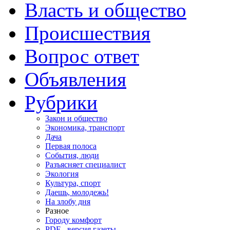
Власть и общество
Происшествия
Вопрос ответ
Объявления
Рубрики
Закон и общество
Экономика, транспорт
Дача
Первая полоса
События, люди
Разъясняет специалист
Экология
Культура, спорт
Даешь, молодежь!
На злобу дня
Разное
Городу комфорт
PDF - версия газеты