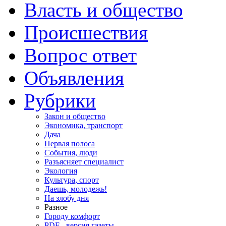
Власть и общество
Происшествия
Вопрос ответ
Объявления
Рубрики
Закон и общество
Экономика, транспорт
Дача
Первая полоса
События, люди
Разъясняет специалист
Экология
Культура, спорт
Даешь, молодежь!
На злобу дня
Разное
Городу комфорт
PDF - версия газеты