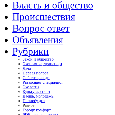
Власть и общество
Происшествия
Вопрос ответ
Объявления
Рубрики
Закон и общество
Экономика, транспорт
Дача
Первая полоса
События, люди
Разъясняет специалист
Экология
Культура, спорт
Даешь, молодежь!
На злобу дня
Разное
Городу комфорт
PDF - версия газеты