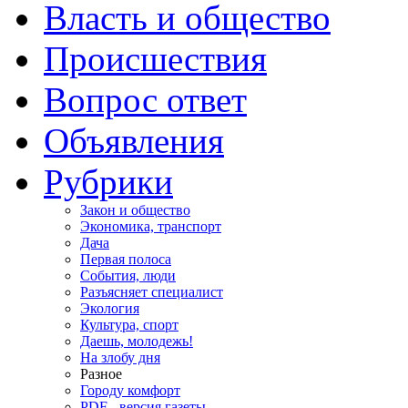
Власть и общество
Происшествия
Вопрос ответ
Объявления
Рубрики
Закон и общество
Экономика, транспорт
Дача
Первая полоса
События, люди
Разъясняет специалист
Экология
Культура, спорт
Даешь, молодежь!
На злобу дня
Разное
Городу комфорт
PDF - версия газеты