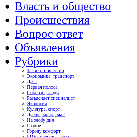
Власть и общество
Происшествия
Вопрос ответ
Объявления
Рубрики
Закон и общество
Экономика, транспорт
Дача
Первая полоса
События, люди
Разъясняет специалист
Экология
Культура, спорт
Даешь, молодежь!
На злобу дня
Разное
Городу комфорт
PDF - версия газеты