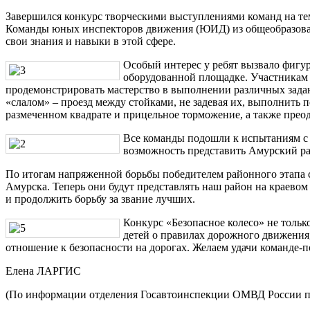
Завершился конкурс творческими выступлениями команд на тем
Команды юных инспекторов движения (ЮИД) из общеобразова
свои знания и навыки в этой сфере.
Особый интерес у ребят вызвало фигу
оборудованной площадке. Участникам 
продемонстрировать мастерство в выполнении различных задан
«слалом» ‒ проезд между стойками, не задевая их, выполнить п
размеченном квадрате и прицельное торможение, а также прео
Все команды подошли к испытаниям с 
возможность представить Амурский ра
По итогам напряженной борьбы победителем районного этапа
Амурска. Теперь они будут представлять наш район на краевом 
и продолжить борьбу за звание лучших.
Конкурс «Безопасное колесо» не толь
детей о правилах дорожного движения,
отношение к безопасности на дорогах. Желаем удачи команде-
Елена ЛАРГИС
(По информации отделения Госавтоинспекции ОМВД России п