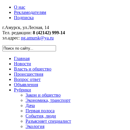
О нас
Рекламодателям
Подписка
г.Амурск, ул.Лесная, 14
Тел. редакции:
8 (42142) 999-14
эл.адрес:
ng.amursk@ya.ru
Главная
Новости
Власть и общество
Происшествия
Вопрос ответ
Объявления
Рубрики
Закон и общество
Экономика, транспорт
Дача
Первая полоса
События, люди
Разъясняет специалист
Экология