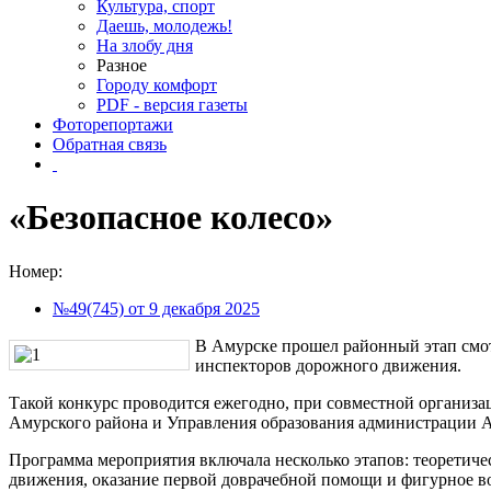
Культура, спорт
Даешь, молодежь!
На злобу дня
Разное
Городу комфорт
PDF - версия газеты
Фоторепортажи
Обратная связь
«Безопасное колесо»
Номер:
№49(745) от 9 декабря 2025
В Амурске прошел районный этап смот
инспекторов дорожного движения.
Такой конкурс проводится ежегодно, при совместной организ
Амурского района и Управления образования администрации 
Программа мероприятия включала несколько этапов: теоретич
движения, оказание первой доврачебной помощи и фигурное в