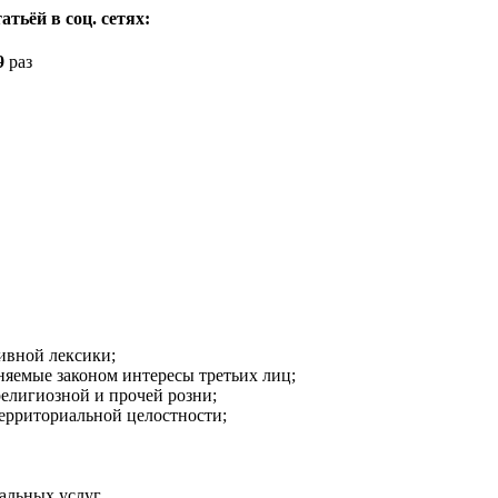
атьёй в соц. сетях:
9
раз
ивной лексики;
аняемые законом интересы третьих лиц;
религиозной и прочей розни;
ерриториальной целостности;
альных услуг.