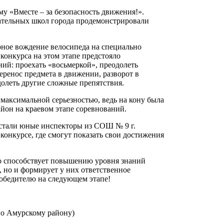
у «Вместе – за безопасность движения!».
тельных школ города продемонстрировали
рное вождение велосипеда на специально
конкурса на этом этапе предстояло
ий: проехать «восьмеркой», преодолеть
еренос предмета в движении, разворот в
долеть другие сложные препятствия.
максимальной серьезностью, ведь на кону была
йон на краевом этапе соревнований.
 стали юные инспекторы из СОШ № 9 г.
конкурсе, где смогут показать свои достижения
ко способствует повышению уровня знаний
 но и формирует у них ответственное
победителю на следующем этапе!
о Амурскому району)