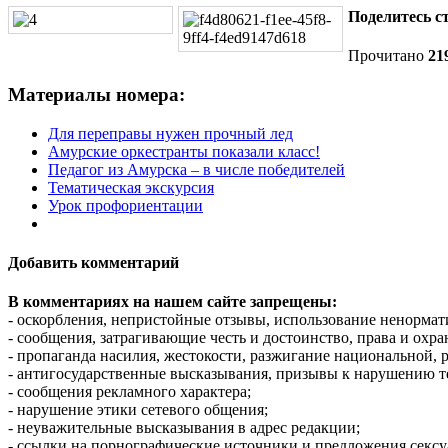
Поделитесь ст
Прочитано
21
Материалы номера:
Для переправы нужен прочный лед
Амурские оркестранты показали класс!
Педагог из Амурска – в числе победителей
Тематическая экскурсия
Урок профориентации
Добавить комментарий
В комментариях на нашем сайте запрещены:
- оскорбления, непристойные отзывы, использование ненормат
- сообщения, затрагивающие честь и достоинство, права и охр
- пропаганда насилия, жестокости, разжигание национальной, 
- антигосударственные высказывания, призывы к нарушению т
- сообщения рекламного характера;
- нарушение этики сетевого общения;
- неуважительные высказывания в адрес редакции;
- ссылки на порнографические источники и предложения сексу