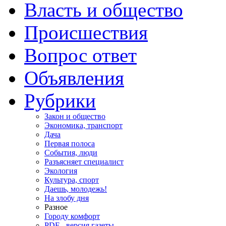
Власть и общество
Происшествия
Вопрос ответ
Объявления
Рубрики
Закон и общество
Экономика, транспорт
Дача
Первая полоса
События, люди
Разъясняет специалист
Экология
Культура, спорт
Даешь, молодежь!
На злобу дня
Разное
Городу комфорт
PDF - версия газеты