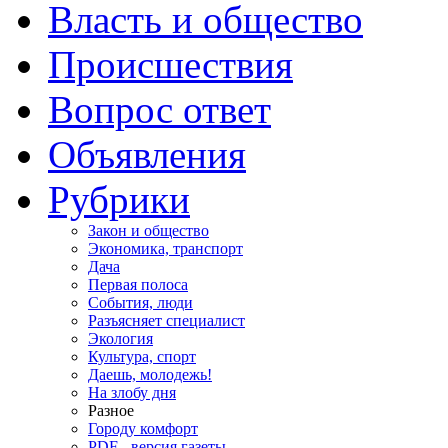
Власть и общество
Происшествия
Вопрос ответ
Объявления
Рубрики
Закон и общество
Экономика, транспорт
Дача
Первая полоса
События, люди
Разъясняет специалист
Экология
Культура, спорт
Даешь, молодежь!
На злобу дня
Разное
Городу комфорт
PDF - версия газеты