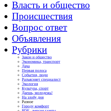
Власть и общество
Происшествия
Вопрос ответ
Объявления
Рубрики
Закон и общество
Экономика, транспорт
Дача
Первая полоса
События, люди
Разъясняет специалист
Экология
Культура, спорт
Даешь, молодежь!
На злобу дня
Разное
Городу комфорт
PDF - версия газеты