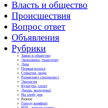
Власть и общество
Происшествия
Вопрос ответ
Объявления
Рубрики
Закон и общество
Экономика, транспорт
Дача
Первая полоса
События, люди
Разъясняет специалист
Экология
Культура, спорт
Даешь, молодежь!
На злобу дня
Разное
Городу комфорт
PDF - версия газеты