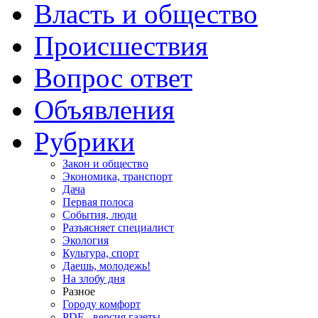
Власть и общество
Происшествия
Вопрос ответ
Объявления
Рубрики
Закон и общество
Экономика, транспорт
Дача
Первая полоса
События, люди
Разъясняет специалист
Экология
Культура, спорт
Даешь, молодежь!
На злобу дня
Разное
Городу комфорт
PDF - версия газеты