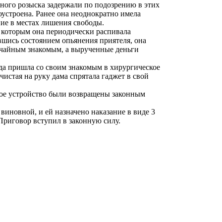
ного розыска задержали по подозрению в этих
оустроена. Ранее она неоднократно имела
ие в местах лишения свободы.
с которым она периодически распивала
вшись состоянием опьянения приятеля, она
учайным знакомым, а вырученные деньги
гда пришла со своим знакомым в хирургическое
истая на руку дама спрятала гаджет в свой
ное устройство были возвращены законным
виновной, и ей назначено наказание в виде 3
Приговор вступил в законную силу.