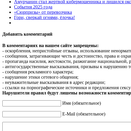
Амурчанин стал жертвой кибермошенника и лишился око
События 2025 года
«Сюрпризы» от перевозчика
Гори, сверкай огнями, ёлочка!
Добавить комментарий
В комментариях на нашем сайте запрещены:
- оскорбления, непристойные отзывы, использование ненормат
- сообщения, затрагивающие честь и достоинство, права и охр
- пропаганда насилия, жестокости, разжигание национальной, 
- антигосударственные высказывания, призывы к нарушению т
- сообщения рекламного характера;
- нарушение этики сетевого общения;
- неуважительные высказывания в адрес редакции;
- ссылки на порнографические источники и предложения сексу
Нарушители правил будут лишены возможности комментир
Имя (обязательное)
E-Mail (обязательное)