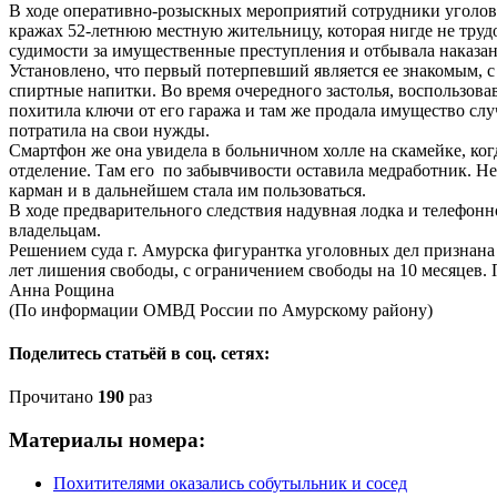
В ходе оперативно-розыскных мероприятий сотрудники уголов
кражах 52-летнюю местную жительницу, которая нигде не труд
судимости за имущественные преступления и отбывала наказан
Установлено, что первый потерпевший является ее знакомым, 
спиртные напитки. Во время очередного застолья, воспользова
похитила ключи от его гаража и там же продала имущество сл
потратила на свои нужды.
Смартфон же она увидела в больничном холле на скамейке, ко
отделение. Там его по забывчивости оставила медработник. Неч
карман и в дальнейшем стала им пользоваться.
В ходе предварительного следствия надувная лодка и телефон
владельцам.
Решением суда г. Амурска фигурантка уголовных дел признана 
лет лишения свободы, с ограничением свободы на 10 месяцев. 
Анна Рощина
(По информации ОМВД России по Амурскому району)
Поделитесь статьёй в соц. сетях:
Прочитано
190
раз
Материалы номера:
Похитителями оказались собутыльник и сосед