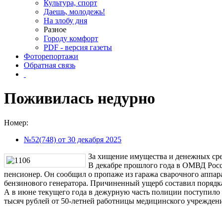
Культура, спорт
Даешь, молодежь!
На злобу дня
Разное
Городу комфорт
PDF - версия газеты
Фоторепортажи
Обратная связь
Поживилась недурно
Номер:
№52(748) от 30 декабря 2025
За хищение имущества и денежных сре
В декабре прошлого года в ОМВД Росс
пенсионер. Он сообщил о пропаже из гаража сварочного аппара
бензинового генератора. Причиненный ущерб составил порядка
А в июне текущего года в дежурную часть полиции поступило 
тысяч рублей от 50-летней работницы медицинского учреждени