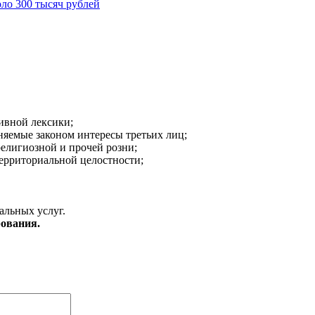
ло 300 тысяч рублей
ивной лексики;
аняемые законом интересы третьих лиц;
религиозной и прочей розни;
ерриториальной целостности;
альных услуг.
ования.