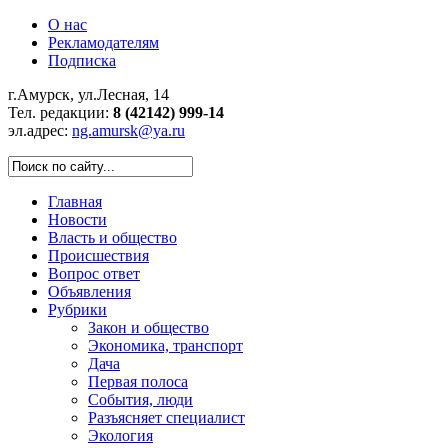
О нас
Рекламодателям
Подписка
г.Амурск, ул.Лесная, 14
Тел. редакции:
8 (42142) 999-14
эл.адрес:
ng.amursk@ya.ru
Главная
Новости
Власть и общество
Происшествия
Вопрос ответ
Объявления
Рубрики
Закон и общество
Экономика, транспорт
Дача
Первая полоса
События, люди
Разъясняет специалист
Экология