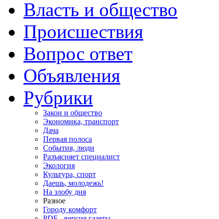
Власть и общество
Происшествия
Вопрос ответ
Объявления
Рубрики
Закон и общество
Экономика, транспорт
Дача
Первая полоса
События, люди
Разъясняет специалист
Экология
Культура, спорт
Даешь, молодежь!
На злобу дня
Разное
Городу комфорт
PDF - версия газеты