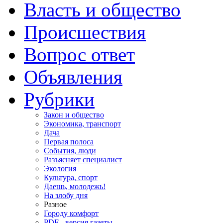
Власть и общество
Происшествия
Вопрос ответ
Объявления
Рубрики
Закон и общество
Экономика, транспорт
Дача
Первая полоса
События, люди
Разъясняет специалист
Экология
Культура, спорт
Даешь, молодежь!
На злобу дня
Разное
Городу комфорт
PDF - версия газеты