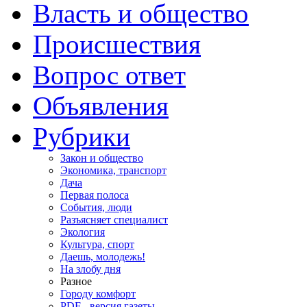
Власть и общество
Происшествия
Вопрос ответ
Объявления
Рубрики
Закон и общество
Экономика, транспорт
Дача
Первая полоса
События, люди
Разъясняет специалист
Экология
Культура, спорт
Даешь, молодежь!
На злобу дня
Разное
Городу комфорт
PDF - версия газеты