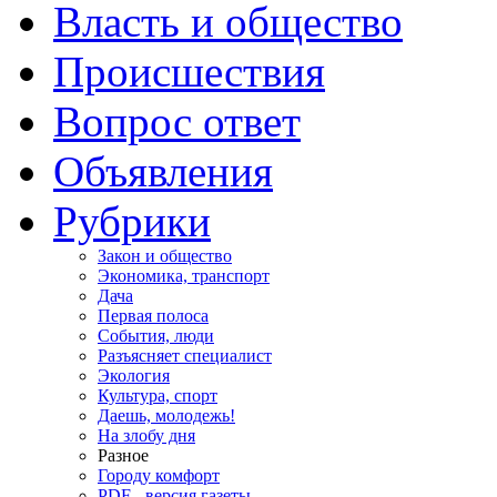
Власть и общество
Происшествия
Вопрос ответ
Объявления
Рубрики
Закон и общество
Экономика, транспорт
Дача
Первая полоса
События, люди
Разъясняет специалист
Экология
Культура, спорт
Даешь, молодежь!
На злобу дня
Разное
Городу комфорт
PDF - версия газеты