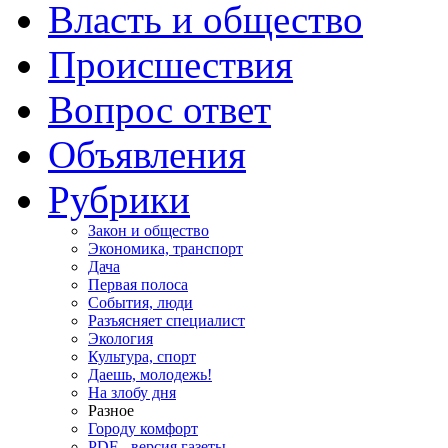
Власть и общество
Происшествия
Вопрос ответ
Объявления
Рубрики
Закон и общество
Экономика, транспорт
Дача
Первая полоса
События, люди
Разъясняет специалист
Экология
Культура, спорт
Даешь, молодежь!
На злобу дня
Разное
Городу комфорт
PDF - версия газеты