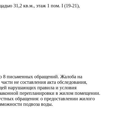
ю 31,2 кв.м., этаж 1 пом. I (19-21),
ло 8 письменных обращений. Жалоба на
части не составления акта обследования,
едей нарушающих правила и условия
незаконной перепланировки в жилом помещении.
устных обращения: о предоставлении жилого
зможности подвоза воды.