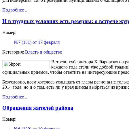
ул.Пионерская, 19; о проведении муниципального жилищного
Подробнее ...
И в трудных условиях есть резервы: о встрече жу
Номер:
№7 (181) от 17 февраля
Категория:
Власть и общество
Встречи губернатора Хабаровского кр
каждого года стали уже доброй традици
официальных приемов, чтобы ответить на интересующие пред
Безусловно, всем хотелось услышать от главы региона не тольк
2014 года, но и о том, есть ли у края шансы выбраться из криз
Подробнее ...
Обращения жителей района
Номер:
№6 (180) от 10 февраля