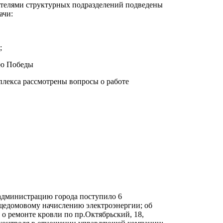
ителями структурных подразделений подведены
ачи:
;
ию Победы
лекса рассмотрены вопросы о работе
в администрацию города поступило 6
щедомовому начислению электроэнергии; об
 о ремонте кровли по пр.Октябрьский, 18,