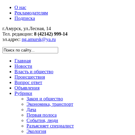
О нас
Рекламодателям
Подписка
г.Амурск, ул.Лесная, 14
Тел. редакции:
8 (42142) 999-14
эл.адрес:
ng.amursk@ya.ru
Главная
Новости
Власть и общество
Происшествия
Вопрос ответ
Объявления
Рубрики
Закон и общество
Экономика, транспорт
Дача
Первая полоса
События, люди
Разъясняет специалист
Экология