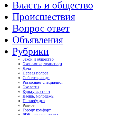
Власть и общество
Происшествия
Вопрос ответ
Объявления
Рубрики
Закон и общество
Экономика, транспорт
Дача
Первая полоса
События, люди
Разъясняет специалист
Экология
Культура, спорт
Даешь, молодежь!
На злобу дня
Разное
Городу комфорт
PDF - версия газеты