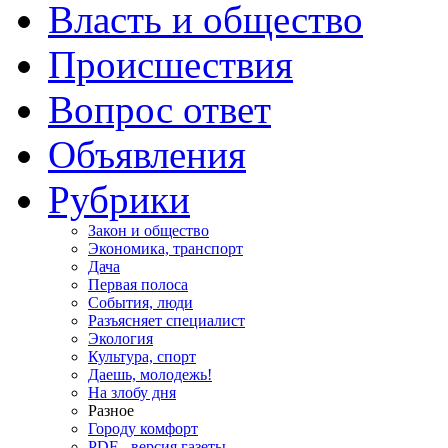
Власть и общество
Происшествия
Вопрос ответ
Объявления
Рубрики
Закон и общество
Экономика, транспорт
Дача
Первая полоса
События, люди
Разъясняет специалист
Экология
Культура, спорт
Даешь, молодежь!
На злобу дня
Разное
Городу комфорт
PDF - версия газеты