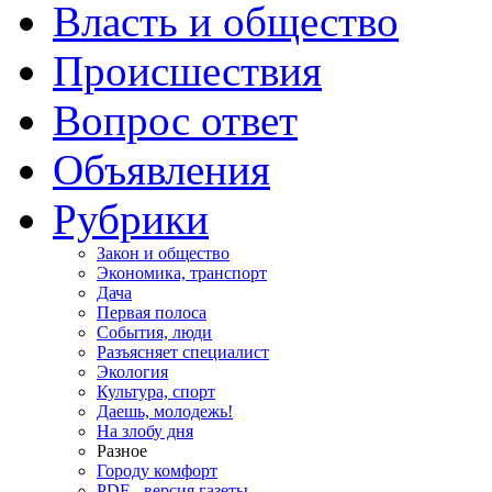
Власть и общество
Происшествия
Вопрос ответ
Объявления
Рубрики
Закон и общество
Экономика, транспорт
Дача
Первая полоса
События, люди
Разъясняет специалист
Экология
Культура, спорт
Даешь, молодежь!
На злобу дня
Разное
Городу комфорт
PDF - версия газеты