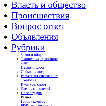
Власть и общество
Происшествия
Вопрос ответ
Объявления
Рубрики
Закон и общество
Экономика, транспорт
Дача
Первая полоса
События, люди
Разъясняет специалист
Экология
Культура, спорт
Даешь, молодежь!
На злобу дня
Разное
Городу комфорт
PDF - версия газеты