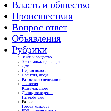
Власть и общество
Происшествия
Вопрос ответ
Объявления
Рубрики
Закон и общество
Экономика, транспорт
Дача
Первая полоса
События, люди
Разъясняет специалист
Экология
Культура, спорт
Даешь, молодежь!
На злобу дня
Разное
Городу комфорт
PDF - версия газеты