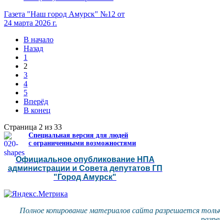
Газета "Наш город Амурск" №12 от
24 марта 2026 г.
В начало
Назад
1
2
3
4
5
Вперёд
В конец
Страница 2 из 33
Специальная версия для людей
с ограниченными возможностями
Официальное опубликование НПА
администрации и Совета депутатов ГП
"Город Амурск"
Полное копирование материалов сайта разрешается тольк
разре