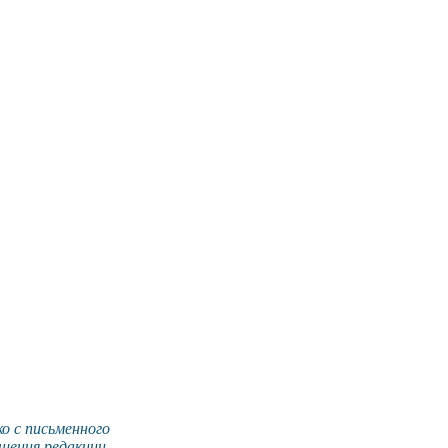
о с письменного
шения редакции.