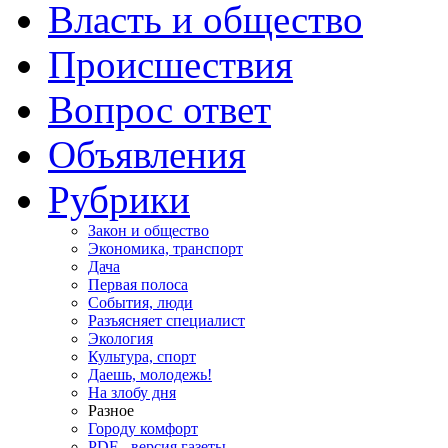
Власть и общество
Происшествия
Вопрос ответ
Объявления
Рубрики
Закон и общество
Экономика, транспорт
Дача
Первая полоса
События, люди
Разъясняет специалист
Экология
Культура, спорт
Даешь, молодежь!
На злобу дня
Разное
Городу комфорт
PDF - версия газеты